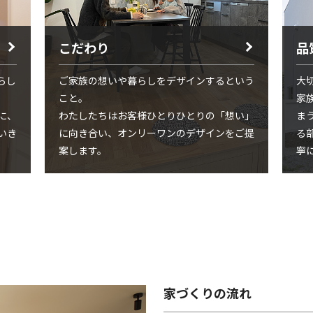
こだわり
品
らし
ご家族の想いや暮らしをデザインするという
大
こと。
家
に、
わたしたちはお客様ひとりひとりの「想い」
ま
いき
に向き合い、オンリーワンのデザインをご提
る
案します。
寧
家づくりの流れ