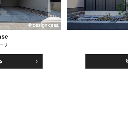
ase
ーサ
る