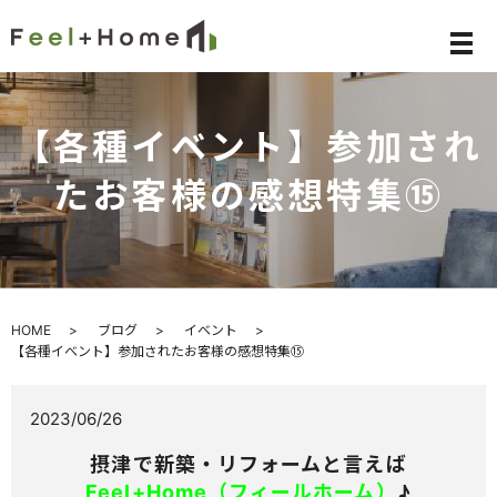
メ
【各種イベント】参加され
たお客様の感想特集⑮
HOME
ブログ
イベント
【各種イベント】参加されたお客様の感想特集⑮
2023/06/26
摂津で新築・リフォームと言えば
Feel+Home（フィールホーム）
♪