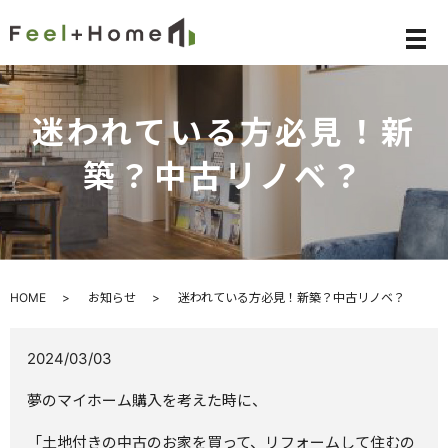
メ
迷われている方必見！新
築？中古リノベ？
HOME
お知らせ
迷われている方必見！新築？中古リノベ？
2024/03/03
夢のマイホーム購入を考えた時に、
「土地付きの中古のお家を買って、リフォームして住むの