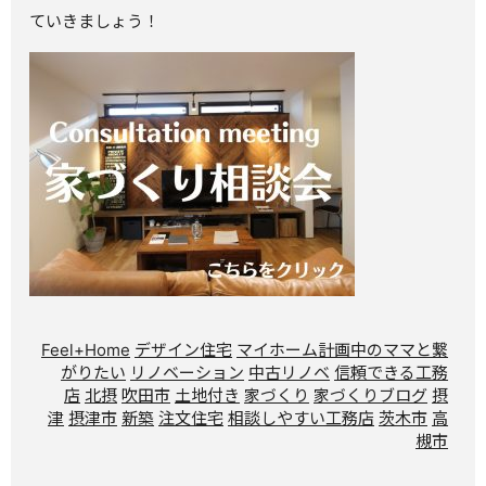
ていきましょう！
Feel+Home
デザイン住宅
マイホーム計画中のママと繋
がりたい
リノベーション
中古リノベ
信頼できる工務
店
北摂
吹田市
土地付き
家づくり
家づくりブログ
摂
津
摂津市
新築
注文住宅
相談しやすい工務店
茨木市
高
槻市