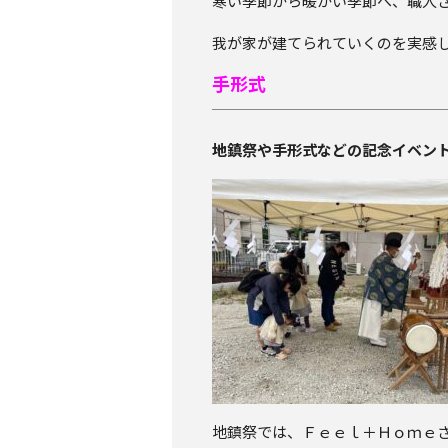
寒い季節から暖かい季節へ、職人
我が家が建てられていくのを実感
手形式
地鎮祭や手形式などの記念イベン
地鎮祭では、Ｆｅｅｌ＋Ｈｏｍｅ