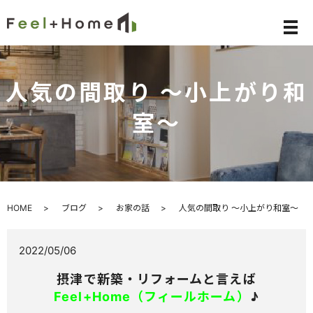
メ
人気の間取り ～小上がり和
室～
HOME
ブログ
お家の話
人気の間取り ～小上がり和室～
2022/05/06
摂津で新築・リフォームと言えば
Feel+Home（フィールホーム）
♪