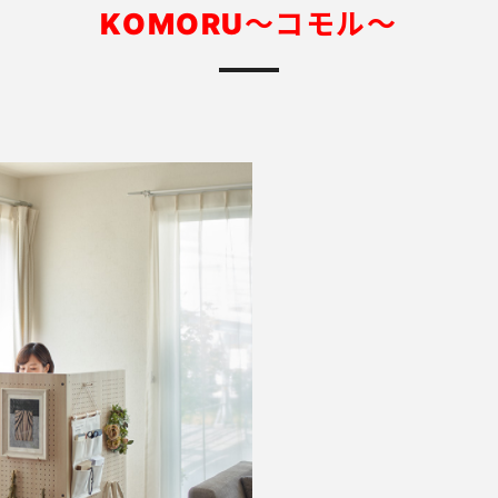
KOMORU～コモル～