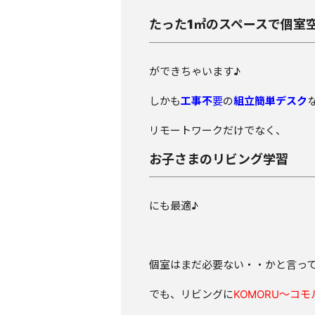
たった1㎡のスペースで個室
ができちゃいます♪
しかも
工事不
要
の
組立簡単デスク
リモートワークだけでなく、
お子さまのリビング学習
にも最適♪
個室はまだ必要ない・・かと言っ
でも、リビングに
KOMORU～コモ