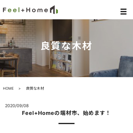
メ
良質な木材
HOME
良質な木材
2020/09/08
Feel+Homeの端材市、始めます！