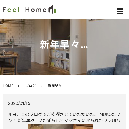
メ
新年早々…
HOME
ブログ
新年早々…
2020/01/15
昨日、このブログでご挨拶させていただいた、INUKOだワ
ン！ 新年早々…いたずらしてママさんに叱られたワンU(*ﾉ