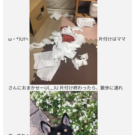
ω・*)Uﾃﾍ
片付けはママ
さんにおまかせーU(._.)U 片付け終わったら、散歩に連れ