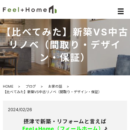
メ
【比べてみた】新築VS中古
リノベ（間取り・デザイ
ン・保証）
HOME
ブログ
お家の話
【比べてみた】新築VS中古リノベ（間取り・デザイン・保証）
2024/02/26
摂津で新築・リフォームと言えば
Feel+Home（フィールホーム）
♪